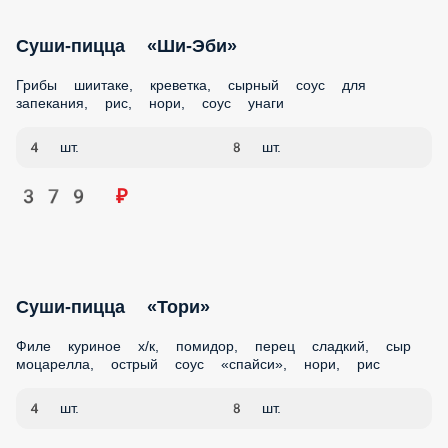
Суши-пицца «Ши-Эби»
Грибы шиитаке, креветка, сырный соус для запекания,
рис, нори, соус унаги
4 шт.
8 шт.
379 ₽
Суши-пицца «Тори»
Филе куриное х/к, помидор, перец сладкий, сыр
моцарелла, острый соус «спайси», нори, рис
4 шт.
8 шт.