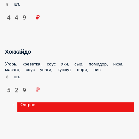
8 шт.
449 ₽
Хоккайдо
Угорь, креветка, соус яки, сыр, помидор, икра масаго, соус
унаги, кунжут, нори, рис
8 шт.
529 ₽
Острое