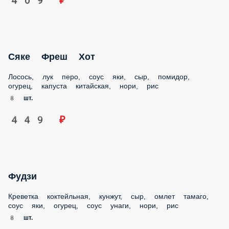
Сяке Фреш Хот
Лосось, лук перо, соус яки, сыр, помидор, огурец, капуста
китайская, нори, рис
8 шт.
449 ₽
Фудзи
Креветка коктейльная, кунжут, сыр, омлет тамаго, соус яки,
огурец, соус унаги, нори, рис
8 шт.
409 ₽