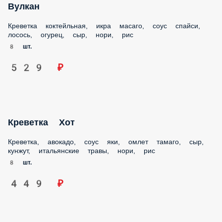
Вулкан
Креветка коктейльная, икра масаго, соус спайси, лосось,
огурец, сыр, нори, рис
8 шт.
529 ₽
Креветка Хот
Креветка, авокадо, соус яки, омлет тамаго, сыр, кунжут,
итальянские травы, нори, рис
8 шт.
449 ₽