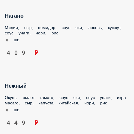
Нагано
Мидии, сыр, помидор, соус яки, лосось, кунжут, соус унаги,
нори, рис
8 шт.
409 ₽
Нежный
Окунь, омлет тамаго, соус яки, соус унаги, икра масаго,
сыр, капуста китайская, нори, рис
8 шт.
449 ₽