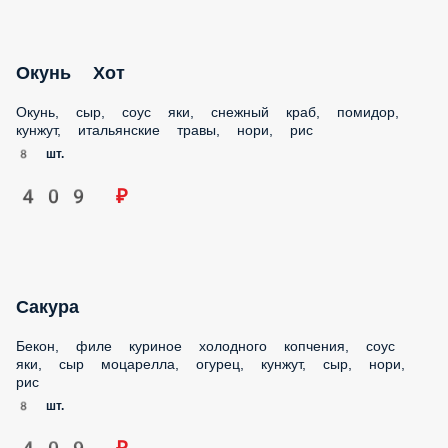
Окунь Хот
Окунь, сыр, соус яки, снежный краб, помидор, кунжут,
итальянские травы, нори, рис
8 шт.
409 ₽
Сакура
Бекон, филе куриное холодного копчения, соус яки, сыр
моцарелла, огурец, кунжут, сыр, нори, рис
8 шт.
409 ₽