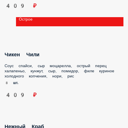
Острое
Чикен Чили
Соус спайси, сыр моцарелла, острый перец халапеньо,
кунжут, сыр, помидор, филе куриное холодного копчения,
нори, рис
8 шт.
409 ₽
Нежный Краб
Снежный краб, огурец, соус яки, сыр, авокадо, соус унаги,